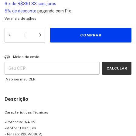
6
x
de
R$361,33
sem juros
5% de desconto
pagando com Pix
Ver mais detalhes
Entregas para o CEP:
ALTERAR CEP
Meios de envio
CALCULAR
Não sei meu CEP
Descrição
Características Técnicas
- Potência: 3/4 CV;
- Motor : Hércules
- Tensão: 220V/380V;