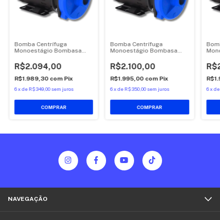
Bomba Centrífuga
Bomba Centrífuga
Bomb
Monoestágio Bombasa
Monoestágio Bombasa
Mon
BCG-130 3/4 CV
BCG-130 1/2CV
BCG-
MONOFASICO 110V/220V
MONOFASICO 110V/220V
MON
R$2.094,00
R$2.100,00
R$2
R$1.989,30
com
Pix
R$1.995,00
com
Pix
R$1
6
x
de
R$349,00
sem juros
6
x
de
R$350,00
sem juros
6
x
d
NAVEGAÇÃO