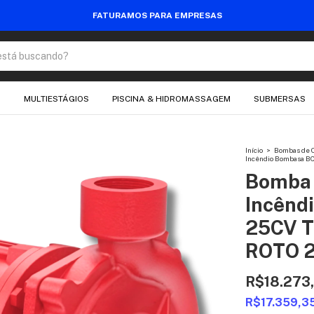
FATURAMOS PARA EMPRESAS
O
MULTIESTÁGIOS
PISCINA & HIDROMASSAGEM
SUBMERSAS
Início
>
Bombas de C
Incêndio Bombasa BC
Bomba 
Incênd
25CV T
ROTO 
R$18.273
R$17.359,3