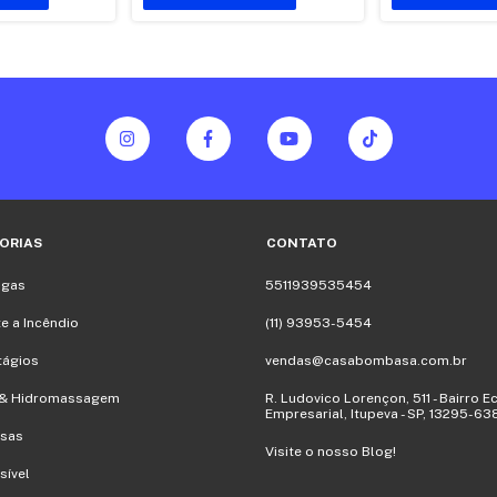
ORIAS
CONTATO
ugas
5511939535454
 a Incêndio
(11) 93953-5454
tágios
vendas@casabombasa.com.br
a & Hidromassagem
R. Ludovico Lorençon, 511 - Bairro E
Empresarial, Itupeva - SP, 13295-63
sas
Visite o nosso Blog!
sível