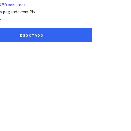
,50
sem juros
o
pagando com Pix
es