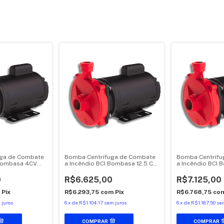
uga de Combate
Bomba Centrífuga de Combate
Bomba Centrífu
 Bombasa 4CV
a Incêndio BCI Bombasa 12.5 CV
a Incêndio BCI 
ules
IP21 Motor Hercules
IP21 Motor Herc
0
R$6.625,00
R$7.125,00
m
Pix
R$6.293,75
com
Pix
R$6.768,75
co
 juros
6
x
de
R$1.104,17
sem juros
6
x
de
R$1.187,50
sem