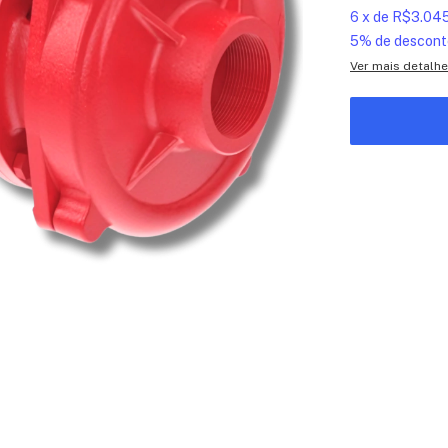
6
x
de
R$3.045
5% de descont
Ver mais detalh