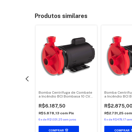
Produtos similares
ga Para
Bomba Centrífuga de Combate
Bomba Centríf
sa BCI-2 - 10CV
a Incêndio BCI Bombasa 10 CV
a Incêndio BCI
380/440V ROTOR
IP21 Motor Hercules
IP21 Motor Herc
0
R$6.187,50
R$2.875,0
m
Pix
R$5.878,13
com
Pix
R$2.731,25
co
 juros
6
x
de
R$1.031,25
sem juros
6
x
de
R$479,17
sem