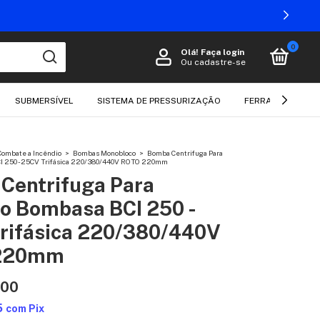
0
Olá!
Faça login
Ou cadastre-se
SUBMERSÍVEL
SISTEMA DE PRESSURIZAÇÃO
FERRAMENTAS EL
ombate a Incêndio
>
Bombas Monobloco
>
Bomba Centrifuga Para
I 250 - 25CV Trifásica 220/380/440V ROTO 220mm
Centrifuga Para
io Bombasa BCI 250 -
rifásica 220/380/440V
220mm
,00
5
com
Pix