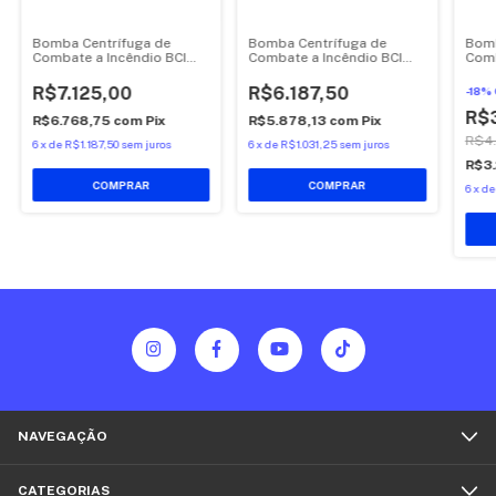
Bomba Centrífuga de
Bomba Centrífuga de
Bomb
Combate a Incêndio BCI
Combate a Incêndio BCI
Comb
Bombasa 15 CV IP21 Motor
Bombasa 10 CV IP21 Motor
Bomb
Hercules
Hercules
Herc
R$7.125,00
R$6.187,50
-
18
%
R$
R$6.768,75
com
Pix
R$5.878,13
com
Pix
R$4.
6
x
de
R$1.187,50
sem juros
6
x
de
R$1.031,25
sem juros
R$3
6
x
d
NAVEGAÇÃO
CATEGORIAS