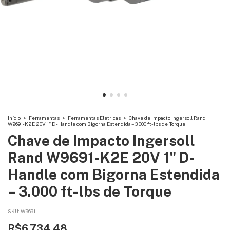
Início
>
Ferramentas
>
Ferramentas Eletricas
>
Chave de Impacto Ingersoll Rand
W9691-K2E 20V 1" D-Handle com Bigorna Estendida – 3.000 ft-lbs de Torque
Chave de Impacto Ingersoll
Rand W9691-K2E 20V 1" D-
Handle com Bigorna Estendida
– 3.000 ft-lbs de Torque
SKU:
W9691
R$6.734,48