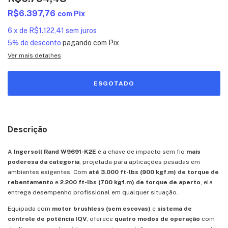
R$6.397,76
com
Pix
6
x
de
R$1.122,41
sem juros
5% de desconto
pagando com Pix
Ver mais detalhes
Descrição
A
Ingersoll Rand W9691-K2E
é a chave de impacto sem fio
mais
poderosa da categoria
, projetada para aplicações pesadas em
ambientes exigentes. Com
até 3.000 ft-lbs (900 kgf.m) de torque de
rebentamento
e
2.200 ft-lbs (700 kgf.m) de torque de aperto
, ela
entrega desempenho profissional em qualquer situação.
Equipada com
motor brushless (sem escovas)
e
sistema de
controle de potência IQV
, oferece
quatro modos de operação
com