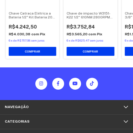
Chave Catraca Elétrica a
Chave de impacto W3151-
Chav
Bateria 1/2" Kit Bateria 20V
K22 1/2" 610NM 2800RPM2
3/8"
Ingersoll Rand - R3150-K22
Baterias
R$4.242,50
R$3.752,84
R$1
R$4.030,38
com
Pix
R$3.565,20
com
Pix
R$1
6
x
de
R$707,08
sem juros
6
x
de
R$625,47
sem juros
6
x
d
NAVEGAÇÃO
CATEGORIAS