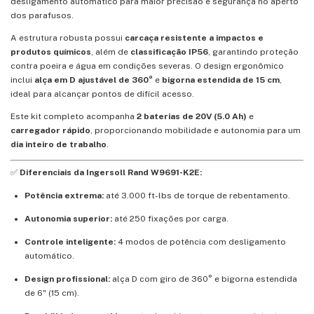
desligamento automático para maior precisão e segurança no aperto
dos parafusos.
A estrutura robusta possui
carcaça resistente a impactos e
produtos químicos
, além de
classificação IP56
, garantindo proteção
contra poeira e água em condições severas. O design ergonômico
inclui
alça em D ajustável de 360°
e
bigorna estendida de 15 cm
,
ideal para alcançar pontos de difícil acesso.
Este kit completo acompanha
2 baterias de 20V (5.0 Ah)
e
carregador rápido
, proporcionando mobilidade e autonomia para um
dia inteiro de trabalho
.
✅
Diferenciais da Ingersoll Rand W9691-K2E:
Potência extrema:
até 3.000 ft-lbs de torque de rebentamento.
Autonomia superior:
até 250 fixações por carga.
Controle inteligente:
4 modos de potência com desligamento
automático.
Design profissional:
alça D com giro de 360° e bigorna estendida
de 6" (15 cm).